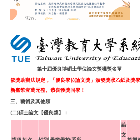
師資陣容
課程綱要
教研成果
規章要點
表格下載
第十屆優良博碩士學位論文獎獲獎名單
依獎助辦法規定，「優良學位論文獎」頒發獎狀乙紙及獎
系友動態
新臺幣壹萬元整。恭喜獲獎同學！
入學管道
三、藝術及其他類
(二)碩士論文【優良獎】：
論
文
獎項
姓名
性別
畢業學校/系所
指導