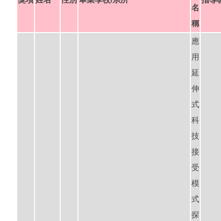
名
稱
應
用
延
伸
式
科
技
接
受
模
式
探