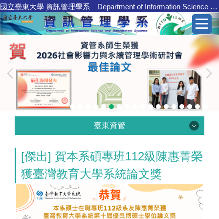
國立臺東大學 資訊管理學系 Department of Information Science and Management Systems
跳
到
主
要
內
容
區
臺東資管
[傑出] 賀本系碩專班112級陳惠菁榮
臺東資管
獲臺灣教育大學系統論文獎
學系介紹
核心職能