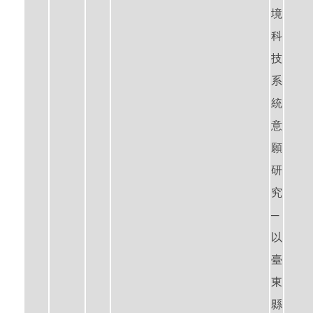
境
科
技
系
統
意
願
研
究
─
以
臺
東
縣