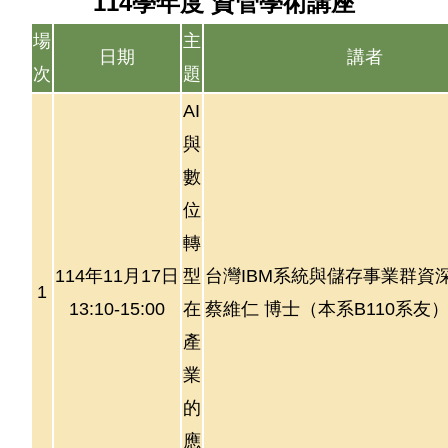
114學年度 資管學術講座
師資陣容
場
主
日期
講者
次
題
課程綱要
AI
教研成果
與
規章要點
數
位
表格下載
轉
系友動態
114年11月17日
型
台灣IBM系統與儲存事業群資
1
入學管道
13:10-15:00
在
蔡維仁 博士（本系B110系友
產
業
的
應