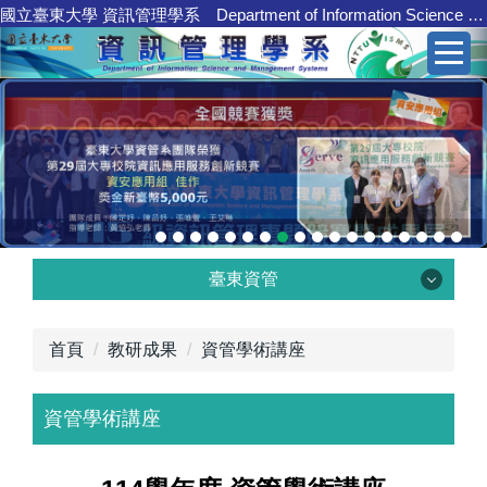
國立臺東大學 資訊管理學系 Department of Information Science and Management Systems
跳
到
主
要
內
容
區
臺東資管
臺東資管
首頁
教研成果
資管學術講座
資管學術講座
學系介紹
核心職能