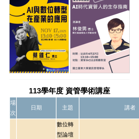
113學年度 資管學術講座
場
日期
主題
講者
次
數位轉
型論壇