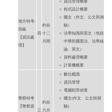
資訊管理概要
程式設計概要
國文（作文、公文與測
地方特考-
約在
驗）
四級
四
十二
法學知識與英文（包括
【資訊處
月間
中華民國憲法、法學緒
理】
論、英文）
資料處理概要
計算機概要
數位鑑識
資訊管理
電腦犯罪偵查
警察特考
國文(作文、公文與測
約在
【警察資
驗)
三
六月