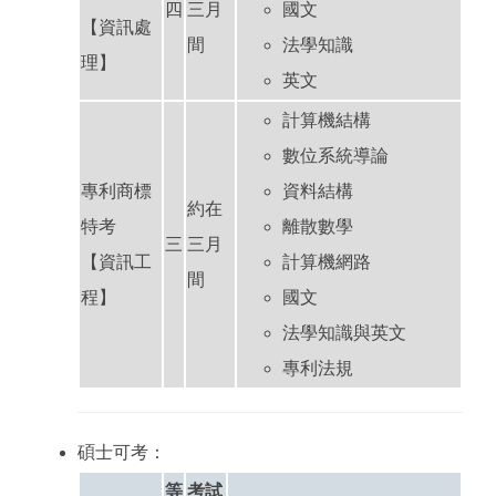
四
三月
國文
【資訊處
間
法學知識
理】
英文
計算機結構
數位系統導論
專利商標
資料結構
約在
特考
離散數學
三
三月
【資訊工
計算機網路
間
程】
國文
法學知識與英文
專利法規
碩士可考：
等
考試