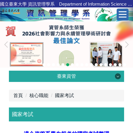
國立臺東大學 資訊管理學系 Department of Information Science and Management Systems
跳
到
主
要
內
容
區
臺東資管
臺東資管
首頁
核心職能
國家考試
國家考試
學系介紹
核心職能