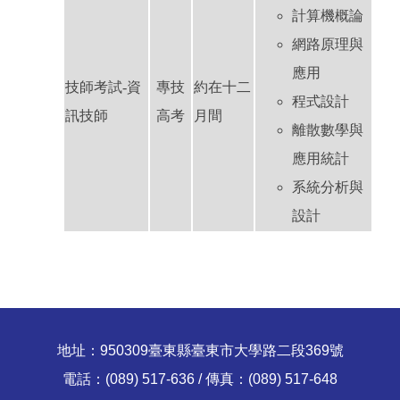
計算機概論
網路原理與
應用
技師考試-資
專技
約在十二
程式設計
訊技師
高考
月間
離散數學與
應用統計
系統分析與
設計
地址：950309臺東縣臺東市大學路二段369號
電話：(089) 517-636 / 傳真：(089) 517-648