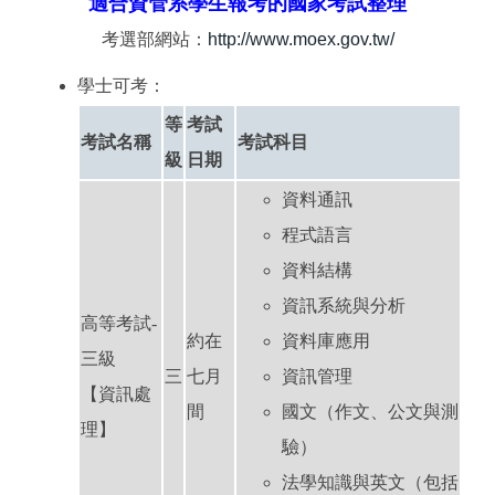
適合資管系學生報考的國家考試整理
師資陣容
考選部網站：
http://www.moex.gov.tw/
學士可考：
課程綱要
等
考試
教研成果
考試名稱
考試科目
級
日期
規章要點
資料通訊
程式語言
表格下載
資料結構
系友動態
資訊系統與分析
高等考試-
入學管道
約在
資料庫應用
三級
三
七月
資訊管理
【資訊處
間
國文（作文、公文與測
理】
驗）
法學知識與英文（包括