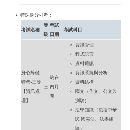
特殊身分可考：
等
考試
考試名稱
考試科目
級
日期
資訊管理
程式語言
資料通訊
身心障礙
資訊系統與分析
約在
特考-三等
資料結構
三
四月
【資訊處
國文（作文、公文與
間
理】
測驗）
法學知識（包括中華
民 國憲法、法學緒
論）