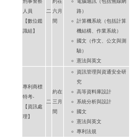
刑事警察
約在
電腦通訊（包括無線網
人員
二
六月
路）
【數位鑑
間
計算機系統（包括計算
識組】
機結構、作業系統）
國文（作文、公文與測
驗）
憲法與英文
資訊管理與資通安全研
究
專利商標
約在
高等資料庫設計
特考-
二
三月
系統分析與設計
【資訊處
間
國文
理】
憲法與英文
專利法規