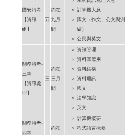
系統資訊處理大意
國安特考
約在
計算機大意
【資訊
五
九月
國文（作文、公文與測
組】
間
驗）
公民與英文
資訊管理
資料庫應用
關務特考-
約在
資料結構
三等
三
三月
資料通訊
【資訊處
間
國文
理】
法學知識
英文
計算機概要
關務特考-
約在
程式語言概要
四等