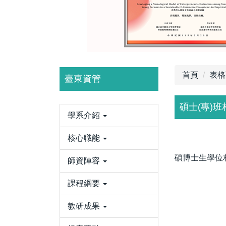
首頁
表格
臺東資管
碩士(專)班
學系介紹
核心職能
碩博士生學位
師資陣容
課程綱要
教研成果