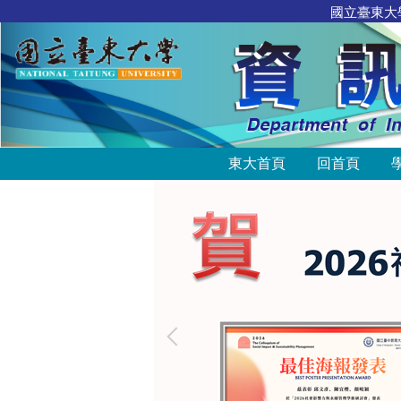
國立臺東大學 資訊
跳
到
主
要
內
容
區
東大首頁
回首頁