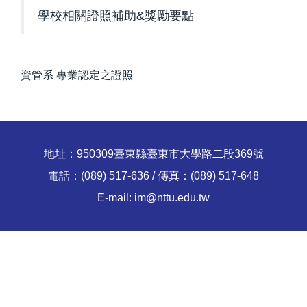
學校相關證照補助&獎勵要點
師資陣容
課程綱要
資管系 專業認定之證照
教研成果
規章要點
表格下載
地址：950309臺東縣臺東市大學路二段369號
電話：(089) 517-636 / 傳真：(089) 517-648
系友動態
E-mail: im@nttu.edu.tw
入學管道