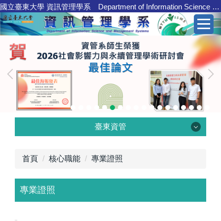
國立臺東大學 資訊管理學系 Department of Information Science and Management Systems
跳
到
主
要
內
容
區
臺東資管
臺東資管
首頁
核心職能
專業證照
專業證照
學系介紹
核心職能