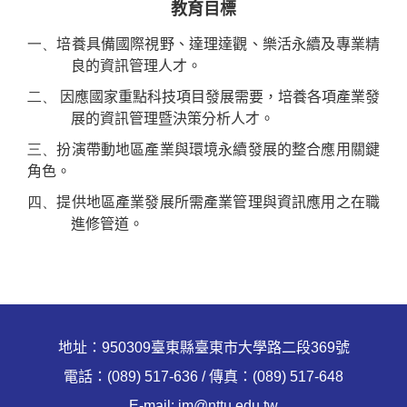
教育目標
師資陣容
一、
培養具備國際視野、達理達觀、樂活永續及專業精
良的資訊管理人才。
課程綱要
二、
因應國家重點科技項目發展需要，培養各項產業發
教研成果
展的資訊管理暨決策分析人才。
三、
扮演帶動地區產業與環境永續發展的整合應用關鍵
規章要點
角色。
表格下載
四、
提供地區產業發展所需產業管理與資訊應用之在職
進修管道。
系友動態
入學管道
地址：950309臺東縣臺東市大學路二段369號
電話：(089) 517-636 / 傳真：(089) 517-648
E-mail: im@nttu.edu.tw