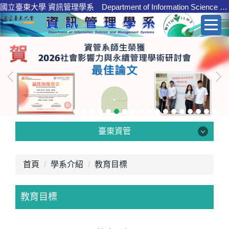
國立臺東大學 資訊管理學系 Department of Information Science and Management Systems
跳
到
主
要
內
容
區
臺東資管
臺東資管
首頁
學系介紹
教育目標
教育目標
學系介紹
核心職能