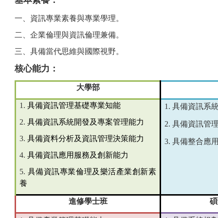
基本素養：
師資陣容
一、
資訊專業素養與專業學理。
二、
企業倫理與資訊倫理兼備。
課程綱要
三、
具備當代思維與國際視野。
教研成果
核心能力：
規章要點
大學部
表格下載
1.
具備資訊管理基礎專業知能
1.
具備資訊系
2.
具備資訊系統開發及專案管理能力
2.
具備資訊管
系友動態
3.
具備資料分析及資訊管理決策能力
3.
具備整合應
入學管道
4.
具備資訊應用服務及創新能力
5.
具備資訊專業倫理及樂活產業創新素
養
進修學士班
碩