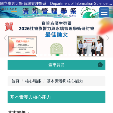
國立臺東大學 資訊管理學系 Department of Information Science and Management Systems
跳
到
主
要
內
容
區
臺東資管
臺東資管
首頁
核心職能
基本素養與核心能力
基本素養與核心能力
學系介紹
核心職能