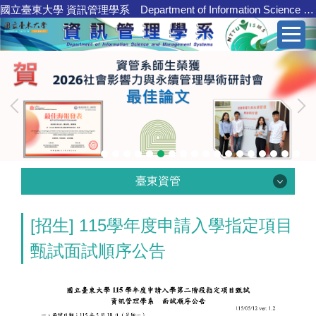
國立臺東大學 資訊管理學系 Department of Information Science and Management Systems
跳
到
主
要
內
容
區
臺東資管
[招生] 115學年度申請入學指定項目
臺東資管
甄試面試順序公告
學系介紹
核心職能