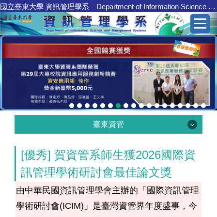
國立臺東大學 資訊管理學系 Department of Information Science and Management Systems
跳
到
主
要
內
容
區
臺東資管
[優秀] 賀資管系師生獲2026國際資
臺東資管
訊管理學術研討會最佳論文獎
由中華民國資訊管理學會主辦的「國際資訊管理
學系介紹
學術研討會(ICIM)」是臺灣資管界年度盛事，今
核心職能