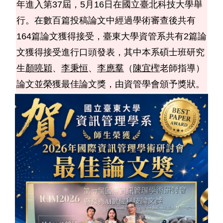
年進入第37屆，5月16日在國立臺北科技大學舉
師資陣容
行。在數百篇投稿論文中經過學術審查後共有
164篇論文獲得接受，臺東大學資管系共有2篇論
課程綱要
文獲得接受進行口頭發表，其中本系碩士班研究
教研成果
生
顏喨穎
、
李秉恒
、
李應羣
（
陳宜檉
老師指導）
論文並榮獲最佳論文獎，由資管學會頒予獎狀。
規章要點
表格下載
系友動態
入學管道