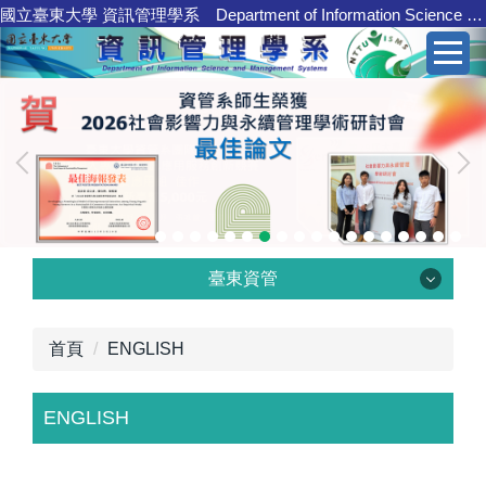
國立臺東大學 資訊管理學系 Department of Information Science and Management Systems
跳
到
主
要
內
容
區
臺東資管
臺東資管
首頁
ENGLISH
ENGLISH
學系介紹
核心職能